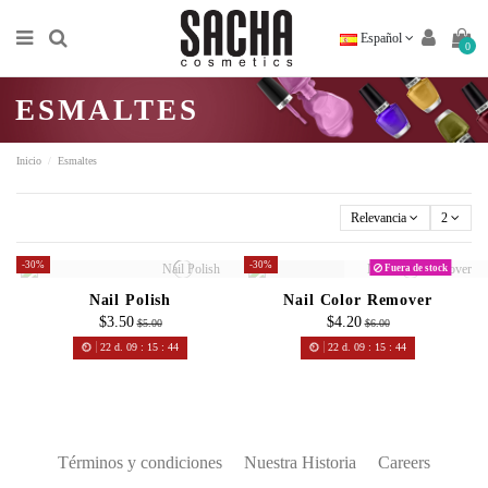
Español
0
ESMALTES
Inicio
Esmaltes
Relevancia
2
-30%
-30%
Fuera de stock
Nail Polish
Nail Color Remover
$3.50
$4.20
$5.00
$6.00
22
d.
09
:
15
:
44
22
d.
09
:
15
:
44
Términos y condiciones
Nuestra Historia
Careers