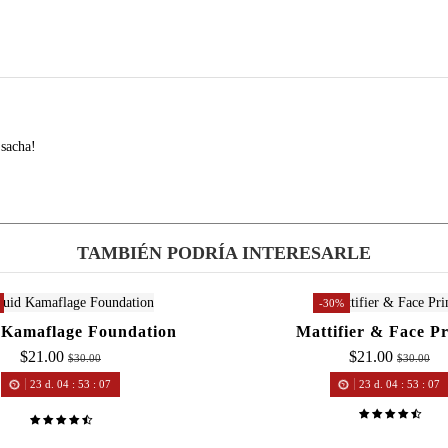
sacha!
TAMBIÉN PODRÍA INTERESARLE
-30%
 Kamaflage Foundation
Mattifier & Face P
$21.00
$21.00
$30.00
$30.00
23
d.
04
:
53
:
07
23
d.
04
:
53
:
07