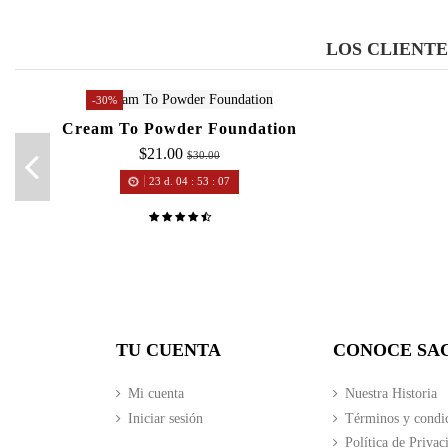
LOS CLIENT
-30%
Cream To Powder Foundation
$21.00
$30.00
23
d.
04
:
53
:
07
TU CUENTA
CONOCE SA
Mi cuenta
Nuestra Historia
Iniciar sesión
Términos y condi
Política de Privac