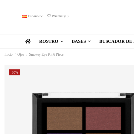
Español
Wishlist (
0
)
BUSCADOR DE 
ROSTRO
BASES
Inicio
Ojos
Smokey Eye Kit 6 Piece
-30%