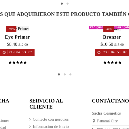
ES QUE ADQUIRIERON ESTE PRODUCTO TAMBIÉN
Algunos tonos están agot
-30%
-30%
Eye Primer
Bronzer
$8.40
$10.50
$12.00
$15.00
23
d.
04
:
53
:
07
23
d.
04
:
53
:
07
CHA
SERVICIO AL
CONTÁCTANO
CLIENTE
Sacha Cosmetics
Contacte con nosotros
ciones
Panamá City
Información de Envío
idad