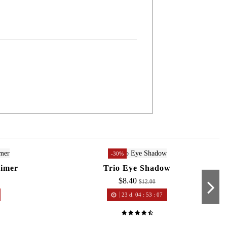
-30%
rimer
Trio Eye Shadow
$8.40
$12.00
23
d.
04
:
53
:
07