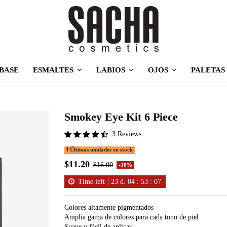
BASE
ESMALTES
LABIOS
OJOS
PALETAS
Smokey Eye Kit 6 Piece
3 Reviews
Últimas unidades en stock
$11.20
$16.00
-30%
Time left
23
d.
04
:
53
:
07
Colores altamente pigmentados
Amplia gama de colores para cada tono de piel
Suave y fácil de aplicar