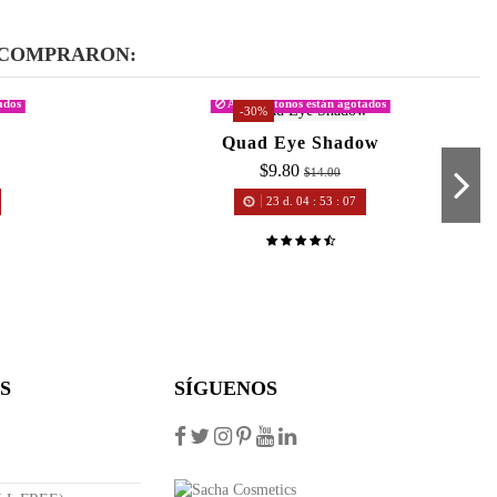
 COMPRARON:
ados
Algunos tonos están agotados
-30%
Quad Eye Shadow
$9.80
$14.00
23
d.
04
:
53
:
07
S
SÍGUENOS