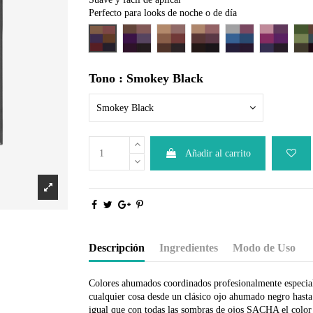
Perfecto para looks de noche o de día
Smokey Black
Smokey Bronze
Smokey Copper
Smokey Earth
Smokey Eyes
Smokey P
S
Tono : Smokey Black
Smokey Black
Añadir al carrito
Descripción
Ingredientes
Modo de Uso
Colores ahumados coordinados profesionalmente especia
cualquier cosa desde un clásico ojo ahumado negro hasta
igual que con todas las sombras de ojos SACHA el color q