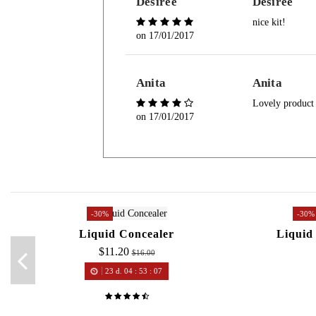
Desiree
Desiree
nice kit!
on
17/01/2017
Anita
Anita
Lovely product 
on
17/01/2017
-30%
-30%
Liquid Concealer
Liquid
$11.20
$16.00
23
d.
04
:
53
:
07