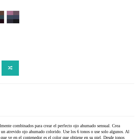
urple
mokey Emerald
Smokey Night
lmente combinados para crear el perfecto ojo ahumado sensual. Crea
 un atrevido ojo ahumado colorido. Use los 6 tonos o use solo algunos. Al
ue ve en el contenedor es el color que obtiene en su piel. Desde tonos