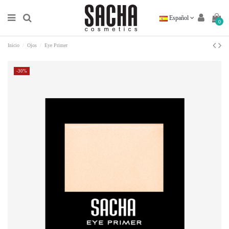
Español
0
Inicio
Ojos
Eye Primer
-30%