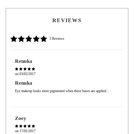
Aplique un color más oscuro en la esquina exterior para crear profundidad.
REVIEWS
3 Reviews
Renuka
on
03/02/2017
Renuka
Eye makeup looks more pigmented when these bases are applied...
Zoey
on
17/01/2017