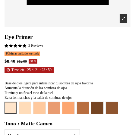
Eye Primer
3 Reviews
Últimas unidades en stock
$8.40
$12.00
-30%
Time left
25
d.
21
:
23
:
59
Base de ojos ligera para intensificar tu sombra de ojos favorita
Aumenta la duración de las sombras de ojos
Ilumina y unifica el tono de la piel
Evita las manchas y la caída de sombras de ojos
Matte Cameo
Matte Bisque
Matte Ivory
Matte Suede
Matte Beige
Matte Caramel
Matte Mocha
Matte Toffee
Tono : Matte Cameo