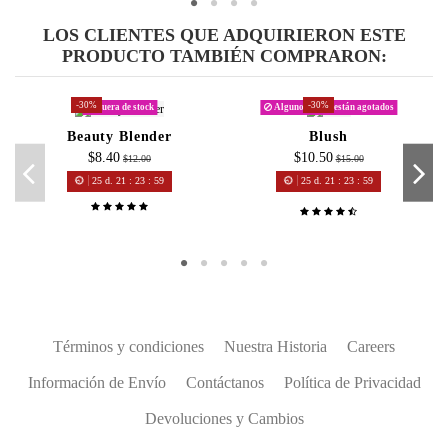
LOS CLIENTES QUE ADQUIRIERON ESTE
PRODUCTO TAMBIÉN COMPRARON:
-30%
-30%
Fuera de stock
Algunos tonos están agotados
Beauty Blender
Blush
$8.40
$10.50
$12.00
$15.00
25
d.
21
:
23
:
59
25
d.
21
:
23
:
59
Términos y condiciones
Nuestra Historia
Careers
Información de Envío
Contáctanos
Política de Privacidad
Devoluciones y Cambios