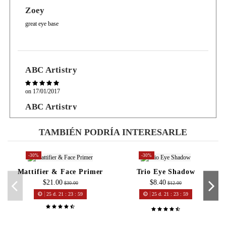
Zoey
great eye base
ABC Artistry
on
17/01/2017
ABC Artistry
Use this on all my clients, creates a crease free lasting base for
shadows!!!! def recommend it.
TAMBIÉN PODRÍA INTERESARLE
-30%
-30%
Mattifier & Face Primer
Trio Eye Shadow
$21.00
$8.40
$30.00
$12.00
25
d.
21
:
23
:
59
25
d.
21
:
23
:
59