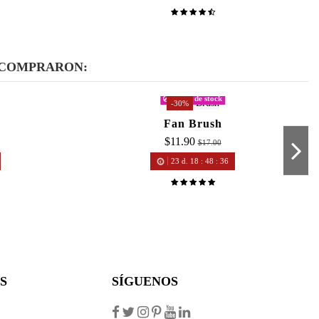
 COMPRARON:
Fuera de stock
-30%
Fan Brush
$11.90
$17.00
23
d.
18
:
48
:
36
S
SÍGUENOS