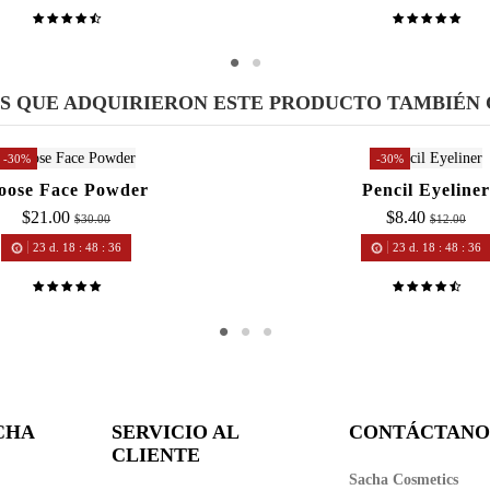
ES QUE ADQUIRIERON ESTE PRODUCTO TAMBIÉN
-30%
-30%
oose Face Powder
Pencil Eyeliner
$21.00
$8.40
$30.00
$12.00
23
d.
18
:
48
:
36
23
d.
18
:
48
:
36
CHA
SERVICIO AL
CONTÁCTANO
CLIENTE
Sacha Cosmetics