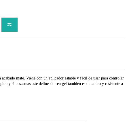
un acabado mate. Viene con un aplicador estable y fácil de usar para controlar
pido y sin escamas este delineador en gel también es duradero y resistente a
n, Caprylyl Methicone, Cyclopentasiloxane, Isododecane, Silica, Talc,
lineador en ángulo o puntiagudo. Para sombras intensas, aplique con un
 Oxides, Ultramarines.
jo de la línea del ojo.