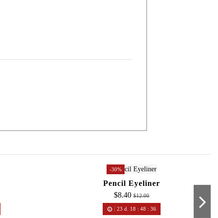
-30%
Pencil Eyeliner
$8.40
$12.00
23
d.
18
:
48
:
36