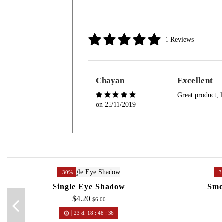
1 Reviews
Chayan
Excellent
Great product, l
on
25/11/2019
-30%
-
Single Eye Shadow
Smo
$4.20
$6.00
23
d.
18
:
48
:
36