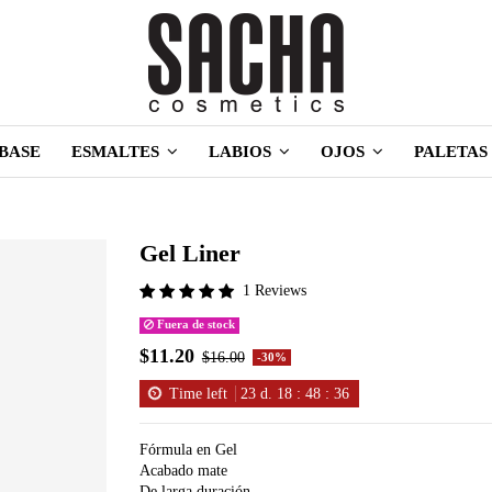
BASE
ESMALTES
LABIOS
OJOS
PALETAS
Gel Liner
1 Reviews
Fuera de stock
$11.20
$16.00
-30%
Time left
23
d.
18
:
48
:
36
Fórmula en Gel
Acabado mate
De larga duración