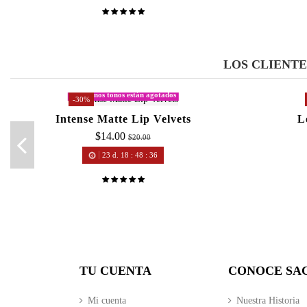
LOS CLIENT
Algunos tonos están agotados
-30%
Intense Matte Lip Velvets
L
$14.00
$20.00
23
d.
18
:
48
:
36
TU CUENTA
CONOCE SA
Mi cuenta
Nuestra Historia