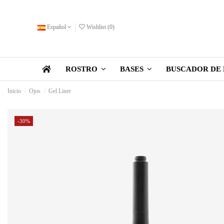
Español
Wishlist (
0
)
BUSCADOR DE 
ROSTRO
BASES
Inicio
Ojos
Gel Liner
-30%