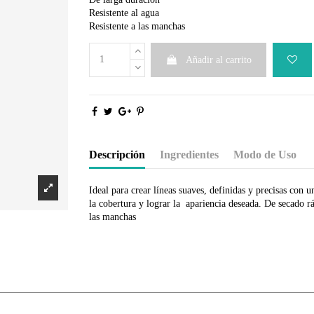
Resistente al agua
Resistente a las manchas
Añadir al carrito
Descripción
Ingredientes
Modo de Uso
Ideal para crear líneas suaves, definidas y precisas con 
la cobertura y lograr la apariencia deseada. De secado rá
las manchas
Synthetic Wax, Microcrystalline Wax, Ozokerite, Paraffi
Para un delineador intenso, aplícalo con un pincel de de
Trimethylsiloxysilicate, Dimethicone, +/- Black 2, Iron
pincel de sombra de ojos o con un pincel de manchas deba