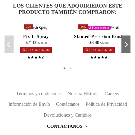
LOS CLIENTES QUE ADQUIRIERON ESTE
PRODUCTO TAMBIÉN COMPRARON:
-30%
-30%
Fuera de stock
Fix-It Spray
Slanted Precision Brush
$21.00
$8.40
$30.00
$12.00
24
d.
05
:
06
:
36
24
d.
05
:
06
:
36
Términos y condiciones
Nuestra Historia
Careers
Información de Envío
Contáctanos
Política de Privacidad
Devoluciones y Cambios
CONTÁCTANOS