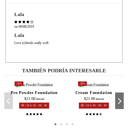
Lala
on
08/08/2019
Lala
Love it,blends really well.
TAMBIÉN PODRÍA INTERESARLE
-30%
-30%
Pro Powder Foundation
Cream Foundation
$21.00
$21.00
$30.00
$30.00
24
d.
05
:
06
:
36
24
d.
05
:
06
:
36