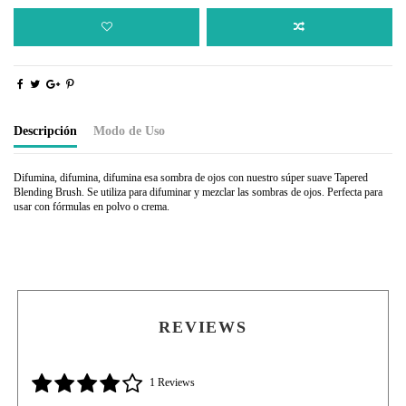
Descripción
Modo de Uso
Difumina, difumina, difumina esa sombra de ojos con nuestro súper suave Tapered
Blending Brush. Se utiliza para difuminar y mezclar las sombras de ojos. Perfecta para
usar con fórmulas en polvo o crema.
Usa el pincel súper suave y cónico para mezclar las sombra, Perfecto para emplearse con
fórmulas en polvo o crema.
REVIEWS
1 Reviews