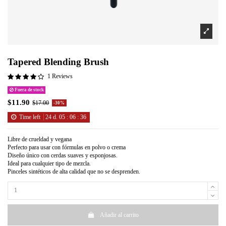
Tapered Blending Brush
1 Reviews
Fuera de stock
$11.90
$17.00
-30%
Time left
24
d.
05
:
06
:
36
Libre de crueldad y vegana
Perfecto para usar con fórmulas en polvo o crema
Diseño único con cerdas suaves y esponjosas.
Ideal para cualquier tipo de mezcla.
Pinceles sintéticos de alta calidad que no se desprenden.
Añadir al carrito