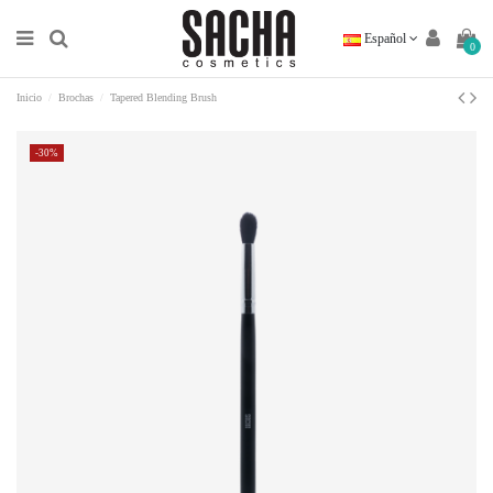
Español
0
Inicio
Brochas
Tapered Blending Brush
-30%