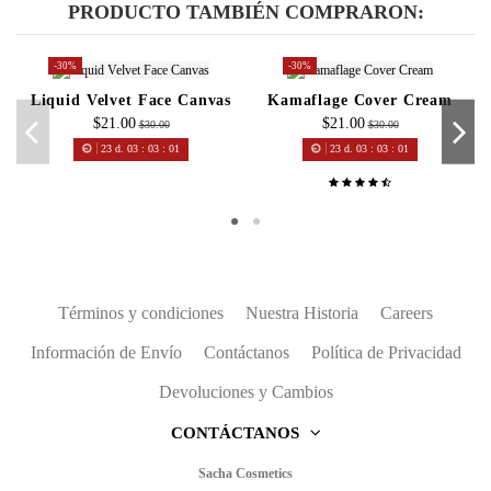
PRODUCTO TAMBIÉN COMPRARON:
-30%
-30%
Liquid Velvet Face Canvas
Kamaflage Cover Cream
$21.00
$21.00
$30.00
$30.00
23
d.
03
:
03
:
01
23
d.
03
:
03
:
01
Términos y condiciones
Nuestra Historia
Careers
Información de Envío
Contáctanos
Política de Privacidad
Devoluciones y Cambios
CONTÁCTANOS
Sacha Cosmetics