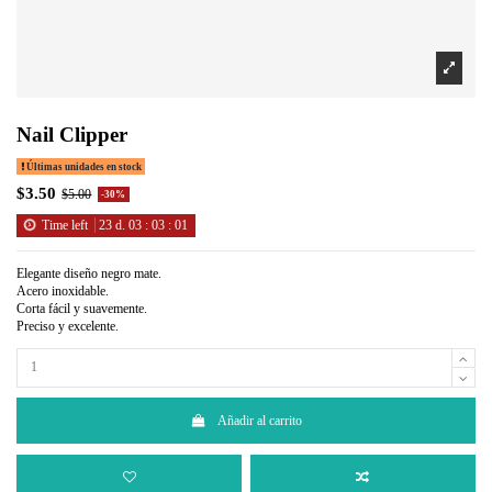
Nail Clipper
Últimas unidades en stock
$3.50
$5.00
-30%
Time left
23
d.
03
:
03
:
01
Elegante diseño negro mate.
Acero inoxidable.
Corta fácil y suavemente.
Preciso y excelente.
Añadir al carrito