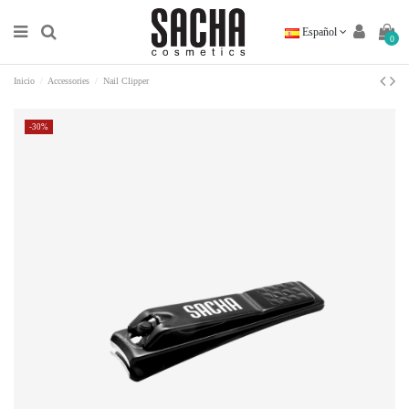
Español
0
Inicio
Accessories
Nail Clipper
-30%