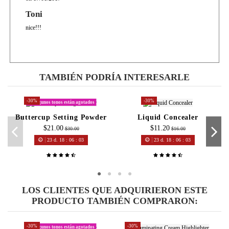
Toni
nice!!!
TAMBIÉN PODRÍA INTERESARLE
-30%
-30%
Algunos tonos están agotados
Buttercup Setting Powder
Liquid Concealer
$21.00
$11.20
$30.00
$16.00
23
d.
18
:
06
:
02
23
d.
18
:
06
:
02
LOS CLIENTES QUE ADQUIRIERON ESTE
PRODUCTO TAMBIÉN COMPRARON:
-30%
-30%
Algunos tonos están agotados