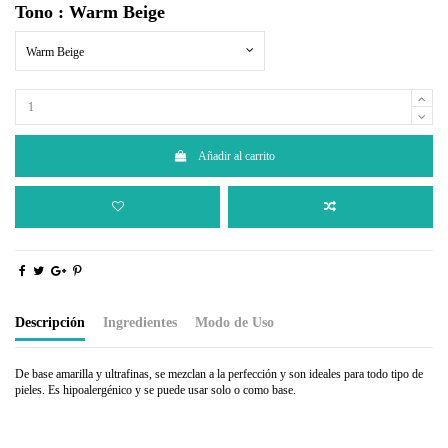
Tono : Warm Beige
Warm Beige
Añadir al carrito
Descripción
Ingredientes
Modo de Uso
De base amarilla y ultrafinas, se mezclan a la perfección y son ideales para todo tipo de
pieles. Es hipoalergénico y se puede usar solo o como base.
Talc, Zinc Stearate, Calcium Carbonate, Isopropyl Isostearate, Oat Protein, Oat Starch,
Cuando lo use solo, para una apariencia pura y mate, aplique uniformemente sobre una
Imidazolidinyl Urea. May contain: Iron Oxides, Titanium Dioxide, Mica, Bismuth
cara limpia con una brocha en polvo o una esponja cosmética. Para la aplicación inicial
Oxychloride, Ultramarines, Chromium Hydroxide Greens, Manganese Violet.
sobre la base para establecerlo, aplique una capa ligera del tono deseado sobre su base