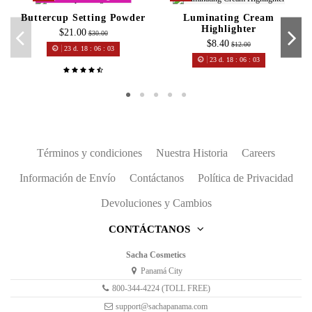
Buttercup Setting Powder
Luminating Cream
Highlighter
$21.00
$30.00
$8.40
$12.00
23
d.
18
:
06
:
02
23
d.
18
:
06
:
02
Términos y condiciones
Nuestra Historia
Careers
Información de Envío
Contáctanos
Política de Privacidad
Devoluciones y Cambios
CONTÁCTANOS
Sacha Cosmetics
Panamá City
800-344-4224 (TOLL FREE)
support@sachapanama.com