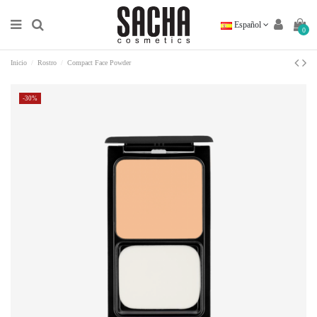
Español
0
Inicio
Rostro
Compact Face Powder
-30%