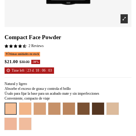
Compact Face Powder
2 Reviews
Últimas unidades en stock
$21.00
$30.00
-30%
Time left
23
d.
18
:
06
:
02
Natural y ligero
Absorbe el exceso de grasa y controla el brillo
Úsalo para fijar la base para un acabado mate y sin imperfecciones
Conveniente, compacto de viaje
Warm Beige
Perfect Beige
Perfect Tan
Perfect Caramel
Perfect Honey
Perfect Bronze
Perfect Copper
Nude Beige
Perfectly Translucent
Translucent Light