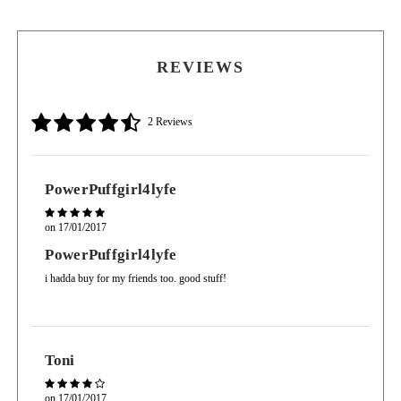
con una brocha de polvo de cerdas suaves. Use su esponja compacta para llevar consigo
retoques durante todo el día, pero asegúrese de absorber los aceites con un pañuelo antes
de aplicar.
REVIEWS
2 Reviews
PowerPuffgirl4lyfe
on
17/01/2017
PowerPuffgirl4lyfe
i hadda buy for my friends too. good stuff!
Toni
on
17/01/2017