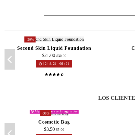
-30%
Second Skin Liquid Foundation
C
$21.00
$30.00
24
d.
21
:
06
:
20
LOS CLIENT
Algunos tonos están agotados
-30%
Cosmetic Bag
$3.50
$5.00