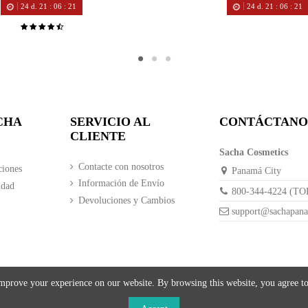
24
d.
21
:
06
:
20
24
d.
21
:
06
:
20
CHA
SERVICIO AL
CONTÁCTANO
CLIENTE
Sacha Cosmetics
Contacte con nosotros
ciones
Panamá City
Información de Envío
idad
800-344-4224 (T
Devoluciones y Cambios
support@sachapan
mprove your experience on our website. By browsing this website, you agree to