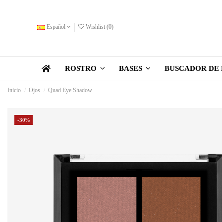
Español
Wishlist (
0
)
BUSCADOR DE 
ROSTRO
BASES
Inicio
Ojos
Quad Eye Shadow
-30%