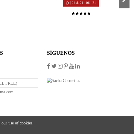
24
d.
21
:
06
:
20
S
SÍGUENOS
OLL FREE)
ama.com
 our use of cookies.