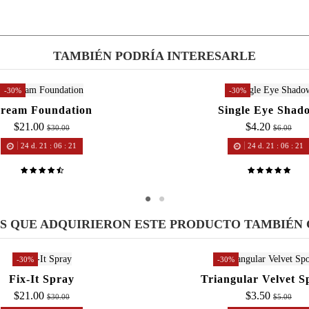
TAMBIÉN PODRÍA INTERESARLE
-30%
-30%
ream Foundation
Single Eye Shad
$21.00
$4.20
$30.00
$6.00
24
d.
21
:
06
:
20
24
d.
21
:
06
:
20
ES QUE ADQUIRIERON ESTE PRODUCTO TAMBIÉN
-30%
-30%
Fix-It Spray
Triangular Velvet S
$21.00
$3.50
$30.00
$5.00