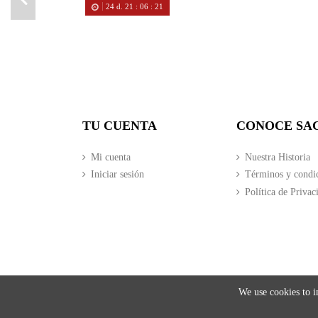
24
d.
21
:
06
:
20
TU CUENTA
CONOCE SA
Mi cuenta
Nuestra Historia
Iniciar sesión
Términos y condi
Política de Privac
We use cookies to i