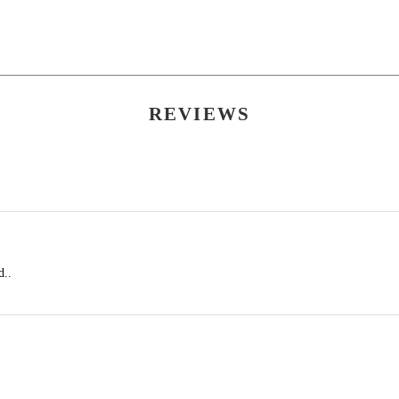
Mica, Titanium Dioxide, Ultramarines.
Aplica un color medio sobre la tapa.
Aplique un color más oscuro en la esquina exterior para
Aplique color de acento (generalmente tono medio) justo 
REVIEWS
d..