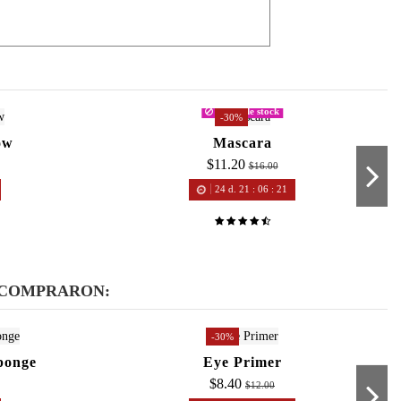
Fuera de stock
-30%
ow
Mascara
$11.20
$16.00
24
d.
21
:
06
:
20
 COMPRARON:
-30%
ponge
Eye Primer
$8.40
$12.00