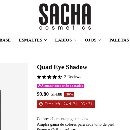
BASE
ESMALTES
LABIOS
OJOS
PALETAS
Quad Eye Shadow
2 Reviews
Algunos tonos están agotados
$9.80
$14.00
-30%
Time left
24
d.
21
:
06
:
20
Colores altamente pigmentados
Amplia gama de colores para cada tono de piel
Suave y fácil de aplicar