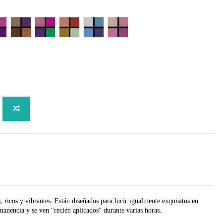
ur
ueen of Hearts
Rich Pearl
Smile
Tiramisu
Pretty Cool
So Sweet
 ricos y vibrantes. Están diseñados para lucir igualmente exquisitos en
manencia y se ven "recién aplicados" durante varias horas.
ate, Isopropyl Isostearate, Octyldodecyl Stearoyl Stearate, Iron Oxides,
las pestañas hasta la ceja.