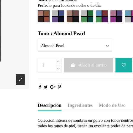
Perfecto para looks de noche o de día
Almond Pearl
Deadly Sin
Grounded
Must Have
On Stage
Provacate
Q
Tono : Almond Pearl
Almond Pearl
Añadir al carrito
Descripción
Ingredientes
Modo de Uso
Colección intensa de sombras en polvo con tonos neutros,
todos los tonos de piel, tienen un excelente poder de per
Talc, Zinc Stearate, Calcium Carbonate, Isopropyl Palmit
Aplique un tono claro sobre todo el ojo desde la línea de 