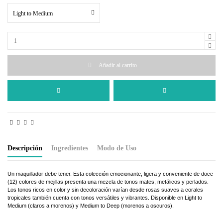
Light to Medium
Añadir al carrito
Descripción
Ingredientes
Modo de Uso
Un maquillador debe tener. Esta colección emocionante, ligera y conveniente de doce
(12) colores de mejillas presenta una mezcla de tonos mates, metálicos y perlados.
Los tonos ricos en color y sin decoloración varían desde rosas suaves a corales
tropicales también cuenta con tonos versátiles y vibrantes. Disponible en Light to
Medium (claros a morenos) y Medium to Deep (morenos a oscuros).
Talc, Zinc Stearate, Calcium Carbonate, Isopropyl Isostearate, Octyldodecyl Stearoyl
Los rubores de SACHA son fieles a la afirmación de que están altamente pigmentados,
Stearate, Iron Oxides, Mica, Titanium Dioxide, Ultramarines.
así que asegúrese de aplicar con un cepillo de rubor suavemente y usar solo un poco a la