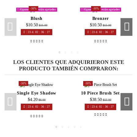
-30%
-30%
Algunos tonos están agotados
Algunos tonos están agotados
Blush
Bronzer
$10.50
$10.50
$15.00
$15.00
23
d.
02
:
36
:
27
23
d.
02
:
36
:
27
LOS CLIENTES QUE ADQUIRIERON ESTE
PRODUCTO TAMBIÉN COMPRARON:
-30%
-30%
Single Eye Shadow
10 Piece Brush Set
$4.20
$38.50
$6.00
$55.00
23
d.
02
:
36
:
27
23
d.
02
:
36
:
27