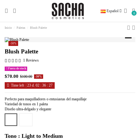
Español
0
Inicio
Paletas
Blush Palette
-30%
Blush Palette
1 Reviews
Fuera de stock
$70.00
$100.00
-30%
Time left
23
d.
02
:
36
:
27
Perfecto para maquilladores o entusiastas del maquillaje
Variedad de tonos en 1 paleta
Diseño ultra-delgado y elegante
Light to Medium
Medium to Deep
Tono : Light to Medium