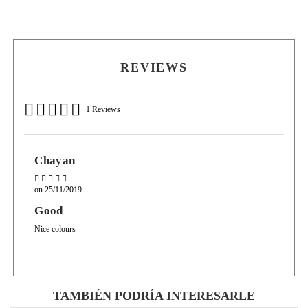
vez. Dado que al aplicar solo un poco obtendrás una excelente pigmentación. Esta paleta
te durará mucho tiempo.
REVIEWS
1 Reviews
Chayan
on
25/11/2019
Good
Nice colours
TAMBIÉN PODRÍA INTERESARLE