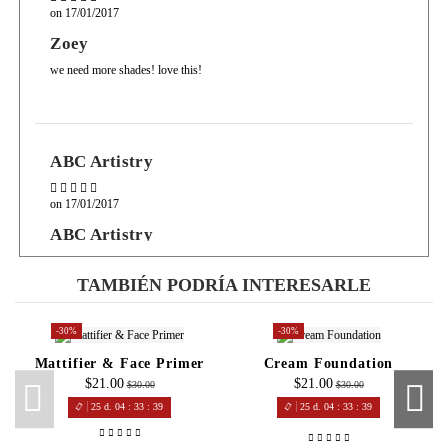
on
17/01/2017
Zoey
we need more shades! love this!
ABC Artistry
on
17/01/2017
ABC Artistry
Really creamy, wish there were more shades.
TAMBIÉN PODRÍA INTERESARLE
-30%
-30%
Mattifier & Face Primer
Cream Foundation
$21.00
$21.00
$30.00
$30.00
25
d.
04
:
33
:
39
25
d.
04
:
33
:
39