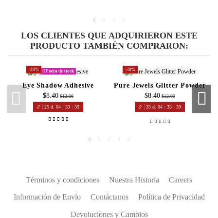
LOS CLIENTES QUE ADQUIRIERON ESTE
PRODUCTO TAMBIÉN COMPRARON:
-30%
-30%
Fuera de stock
Eye Shadow Adhesive
Pure Jewels Glitter Powder
$8.40
$8.40
$12.00
$12.00
25
d.
04
:
33
:
39
25
d.
04
:
33
:
39
Términos y condiciones
Nuestra Historia
Careers
Información de Envío
Contáctanos
Política de Privacidad
Devoluciones y Cambios