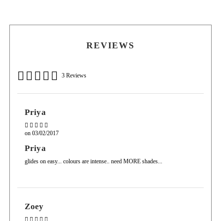
REVIEWS
3 Reviews
Priya
on
03/02/2017
Priya
glides on easy... colours are intense.. need MORE shades...
Zoey