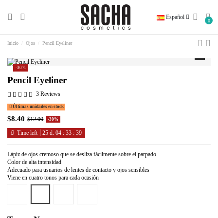
Español
0
Inicio
Ojos
Pencil Eyeliner
-30%
Pencil Eyeliner
3 Reviews
Últimas unidades en stock
$8.40
$12.00
-30%
Time left
25
d.
04
:
33
:
39
Lápiz de ojos cremoso que se desliza fácilmente sobre el parpado
Color de alta intensidad
Adecuado para usuarios de lentes de contacto y ojos sensibles
Viene en cuatro tonos para cada ocasión
Negro
Aqua
Marrón
Navy