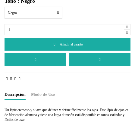
Tono : Negro
Negro
Añadir al carrito
Descripción
Modo de Uso
Un lápiz cremoso y suave que delinea y define fácilmente los ojos. Este lápiz de ojos es
de fabricación alemana y tiene una larga duración está disponible en tonos estándar y
fáciles de usar.
Aplicar a las líneas de las pestañas superiores y / o inferiores al grosor deseado. Tenga
precaución cuando aplique cerca de los ojos.