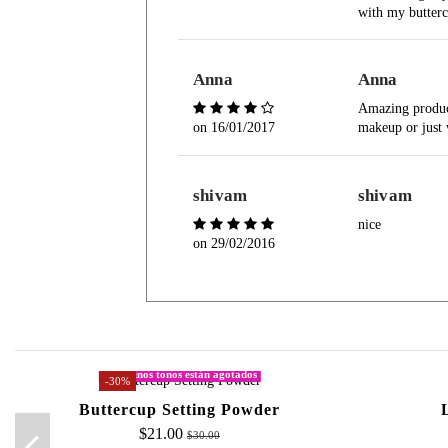
with my butterc
Anna
Anna
Amazing product
on
16/01/2017
makeup or just
shivam
shivam
nice
on
29/02/2016
Algunos tonos están agotados
-30%
Buttercup Setting Powder
$21.00
$30.00