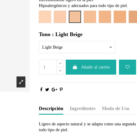
Hipoalergénicos y adecuados para todo tipo de piel.
Light Beige
Natural Beige
Nude Beige
Warm Beige
Perfect Beige
Pure Beig
A
Tono : Light Beige
Light Beige
Añadir al carrito
Descripción
Ingredientes
Modo de Uso
Ligero de aspecto natural y se adapta como una segunda p
todo tipo de piel.
Polyisobutene, Ethylene/Propylene/Styrene Copolymer, 
Coloque una pequeña cantidad en la frente, las mejillas