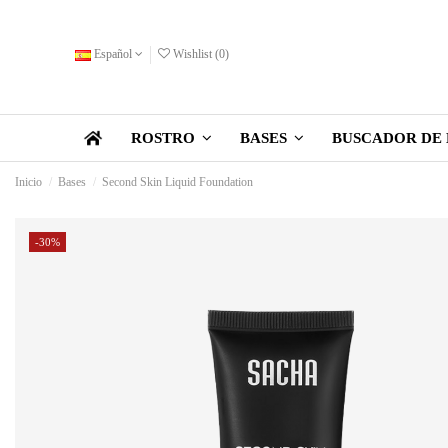
Español
Wishlist (
0
)
BUSCADOR DE 
ROSTRO
BASES
Inicio
Bases
Second Skin Liquid Foundation
-30%