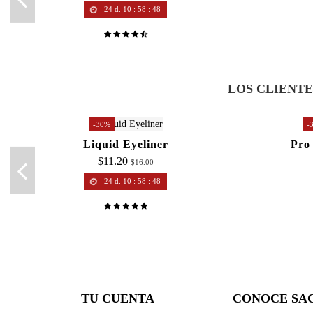
24
d.
10
:
58
:
47
LOS CLIENT
-30%
-
Liquid Eyeliner
Pro
$11.20
$16.00
24
d.
10
:
58
:
48
TU CUENTA
CONOCE SA