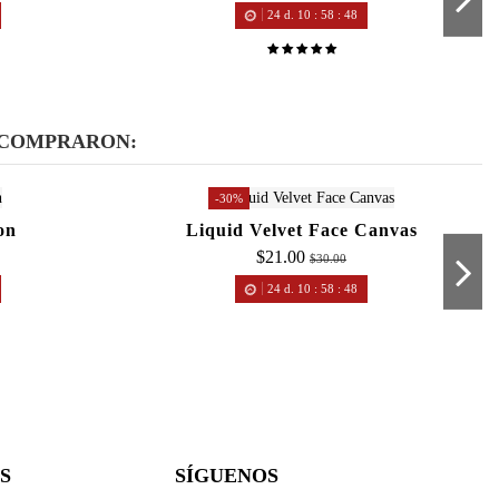
24
d.
10
:
58
:
48
 COMPRARON:
-30%
on
Liquid Velvet Face Canvas
$21.00
$30.00
24
d.
10
:
58
:
48
S
SÍGUENOS