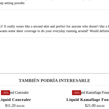
up setting powder.
! It really wears like a second skin and perfect for anyone who doesn't like a 
 wants some sheer coverage to do your everyday running around! Would defini
TAMBIÉN PODRÍA INTERESARLE
-30%
-30%
Liquid Concealer
Liquid Kamaflage Fou
$11.20
$21.00
$16.00
$30.00