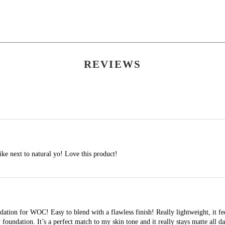
Palmitate, Beeswax, PVP/Eicosene Copolymer, Lanolin,
uniformemente sobre toda la cara y mezcle en la línea del
que puede agregar más si desea más cobertura.
REVIEWS
ike next to natural yo! Love this product!
dation for WOC! Easy to blend with a flawless finish! Really lightweight, it fee
foundation. It’s a perfect match to my skin tone and it really stays matte all da