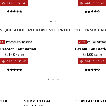
24
d.
10
:
58
:
48
24
d.
10
:
58
:
48
ES QUE ADQUIRIERON ESTE PRODUCTO TAMBIÉN
30%
-30%
 Powder Foundation
Cream Foundati
$21.00
$21.00
$30.00
$30.00
24
d.
10
:
58
:
48
24
d.
10
:
58
:
48
CHA
SERVICIO AL
CONTÁCTANO