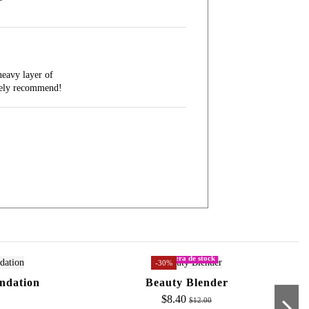
heavy layer of
tely recommend!
Fuera de stock
-30%
ndation
Beauty Blender
$8.40
$12.00