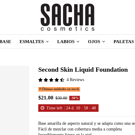
BASE
ESMALTES
LABIOS
OJOS
PALETAS
Second Skin Liquid Foundation
4 Reviews
Últimas unidades en stock
$21.00
$30.00
-30%
Time left
24
d.
10
:
58
:
47
Base amarilla de aspecto natural y se adapta como una se
Fácil de mezclar con cobertura media a completa
Increíblemente ligero en la piel.