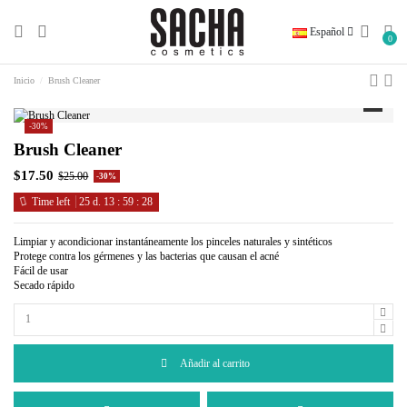
Español
0
Inicio
Brush Cleaner
-30%
Brush Cleaner
$17.50
$25.00
-30%
Time left
25
d.
13
:
59
:
28
Limpiar y acondicionar instantáneamente los pinceles naturales y sintéticos
Protege contra los gérmenes y las bacterias que causan el acné
Fácil de usar
Secado rápido
Añadir al carrito