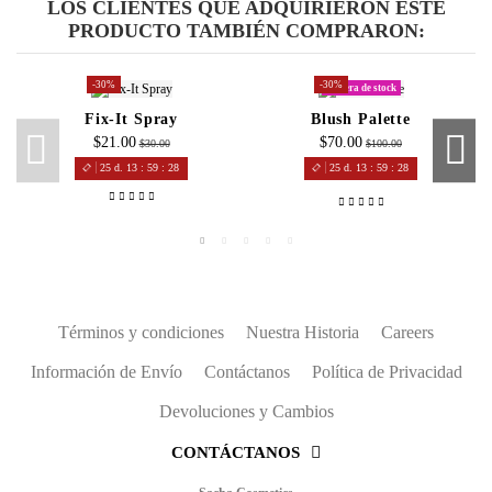
LOS CLIENTES QUE ADQUIRIERON ESTE
PRODUCTO TAMBIÉN COMPRARON:
-30%
-30%
Fuera de stock
Fix-It Spray
Blush Palette
$21.00
$70.00
$30.00
$100.00
25
d.
13
:
59
:
28
25
d.
13
:
59
:
28
Términos y condiciones
Nuestra Historia
Careers
Información de Envío
Contáctanos
Política de Privacidad
Devoluciones y Cambios
CONTÁCTANOS