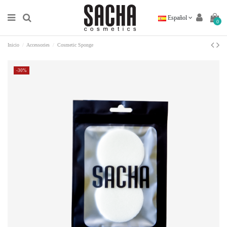
Español
0
Inicio
Accessories
Cosmetic Sponge
-30%