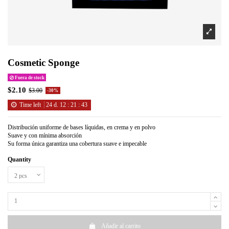
Cosmetic Sponge
Fuera de stock
$2.10
$3.00
-30%
Time left
24
d.
12
:
21
:
43
Distribución uniforme de bases líquidas, en crema y en polvo
Suave y con mínima absorción
Su forma única garantiza una cobertura suave e impecable
Quantity
Añadir al carrito